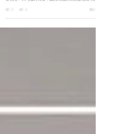
＊小編攝影初體驗 獻給四五月剛好來到日月潭的你們 四
五月的日月潭其實很美，有著一群小精靈在夜晚默默地
發著光， 因為他們稍縱即逝的美麗讓看見他們的人都想
要記錄下這一瞬間的光芒。 今天分享一個 ”誰都能上手
的螢火蟲拍攝“ 螢火蟲拍攝準備共有四件事情：確認時間
＆ 挑選地點 ＆...